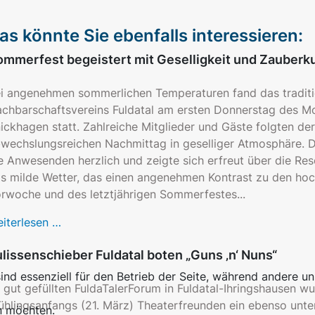
as könnte Sie ebenfalls interessieren:
ommerfest begeistert mit Geselligkeit und Zauberk
i angenehmen sommerlichen Temperaturen fand das tradit
chbarschaftsvereins Fuldatal am ersten Donnerstag des Mon
ickhagen statt. Zahlreiche Mitglieder und Gäste folgten d
wechslungsreichen Nachmittag in geselliger Atmosphäre. 
e Anwesenden herzlich und zeigte sich erfreut über die R
s milde Wetter, das einen angenehmen Kontrast zu den h
rwoche und des letztjährigen Sommerfestes...
iterlesen …
lissenschieber Fuldatal boten „Guns ‚n‘ Nuns“
ind essenziell für den Betrieb der Seite, während andere u
 gut gefüllten FuldaTalerForum in Fuldatal-Ihringshausen 
ühlingsanfangs (21. März) Theaterfreunden ein ebenso unte
n möchten.