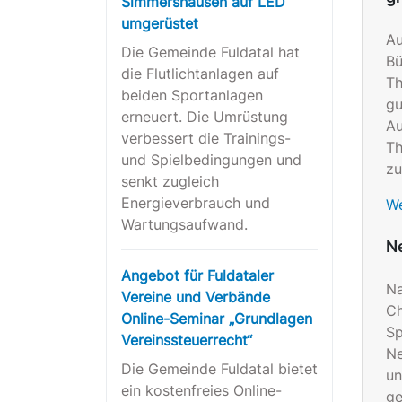
Simmershausen auf LED
umgerüstet
Au
Die Gemeinde Fuldatal hat
Bü
die Flutlichtanlagen auf
Th
beiden Sportanlagen
gu
erneuert. Die Umrüstung
Au
verbessert die Trainings-
Th
und Spielbedingungen und
zu
senkt zugleich
Energieverbrauch und
We
Wartungsaufwand.
N
Angebot für Fuldataler
Na
Vereine und Verbände
Ch
Online-Seminar „Grundlagen
Sp
Vereinssteuerrecht“
Ne
Die Gemeinde Fuldatal bietet
un
ein kostenfreies Online-
ge