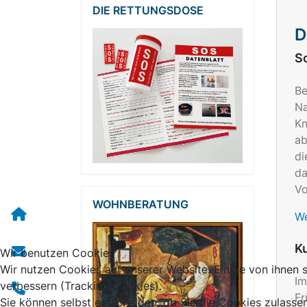
DIE RETTUNGSDOSE
D
S
Be
Na
Kn
ab
di
da
Vo
WOHNBERATUNG
We
Ku
Wir benutzen Cookies
Wir nutzen Cookies auf unserer Website. Einige von ihnen s
Im
verbessern (Tracking Cookies).
Fr
Sie können selbst entscheiden, ob Sie die Cookies zulasse