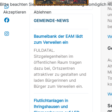
ge
Bitte beachten Sie, dass bei einer Ablehnung womöglich nic
Nu
Akzeptieren
Ablehnen
un
Na
GEMEINDE-NEWS
be
Baumelbank der EAM lädt
We
zum Verweilen ein
Ge
FULDATAL.
Sitzgelegenheiten im
Au
öffentlichen Raum tragen
Al
dazu bei, Ortszentren
Mä
attraktiver zu gestalten und
To
laden Bürgerinnen und
ko
Bürger zum Verweilen ein.
We
Flutlichtanlagen in
Se
Ihringshausen und
g