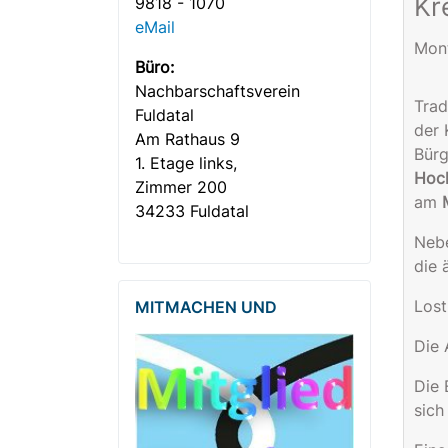
Kr
9818 - 1070
eMail
Mont
Büro:
Nachbar­­schafts­verein
Trad
Fuldatal
der 
Am Rathaus 9
Bürg
1. Etage links,
Hoch
Zimmer 200
am
34233 Fuldatal
Nebe
die 
Lost
MITMACHEN UND
Die 
Die 
sich