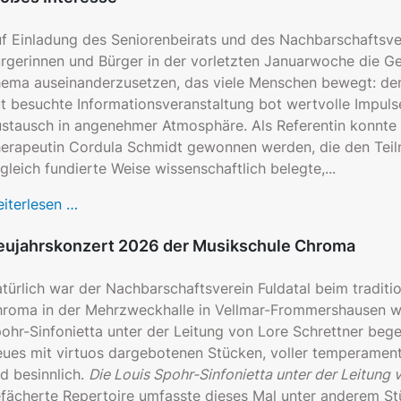
f Einladung des Seniorenbeirats und des Nachbarschaftsvere
rgerinnen und Bürger in der vorletzten Januarwoche die Gel
ema auseinanderzusetzen, das viele Menschen bewegt: dem
t besuchte Informationsveranstaltung bot wertvolle Impul
stausch in angenehmer Atmosphäre. Als Referentin konnte
erapeutin Cordula Schmidt gewonnen werden, die den Teil
gleich fundierte Weise wissenschaftlich belegte,...
iterlesen …
eujahrskonzert 2026 der Musikschule Chroma
türlich war der Nachbarschaftsverein Fuldatal beim traditi
roma in der Mehrzweckhalle in Vellmar-Frommershausen wie
ohr-Sinfonietta unter der Leitung von Lore Schrettner begei
ues mit virtuos dargebotenen Stücken, voller temperamentv
d besinnlich.
Die Louis Spohr-Sinfonietta unter der Leitung 
fächerte Repertoire umfasste dieses Mal unter anderem S