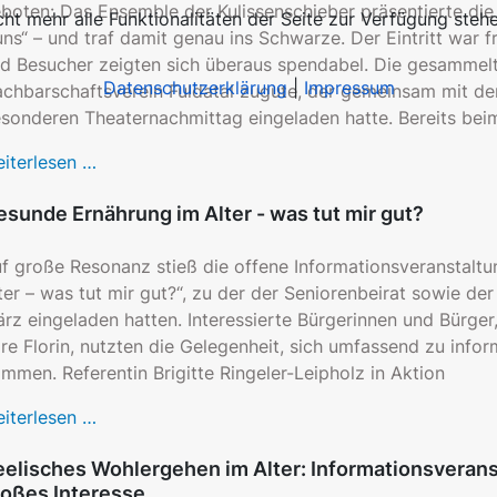
boten: Das Ensemble der Kulissenschieber präsentierte die 
ht mehr alle Funktionalitäten der Seite zur Verfügung stehe
ns“ – und traf damit genau ins Schwarze. Der Eintritt war f
d Besucher zeigten sich überaus spendabel. Die gesamm
Datenschutzerklärung
|
Impressum
chbarschaftsverein Fuldatal zugute, der gemeinsam mit de
sonderen Theaternachmittag eingeladen hatte. Bereits beim
iterlesen …
sunde Ernährung im Alter - was tut mir gut?
f große Resonanz stieß die offene Informationsveranstal
ter – was tut mir gut?“, zu der der Seniorenbeirat sowie de
rz eingeladen hatten. Interessierte Bürgerinnen und Bürger
re Florin, nutzten die Gelegenheit, sich umfassend zu info
mmen. Referentin Brigitte Ringeler-Leipholz in Aktion
iterlesen …
elisches Wohlergehen im Alter: Informationsveranst
roßes Interesse