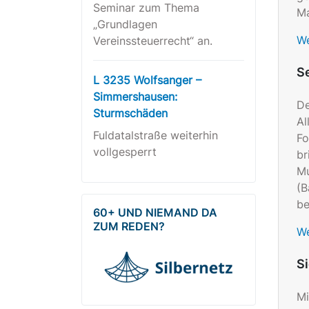
Seminar zum Thema
Ma
„Grundlagen
We
Vereinssteuerrecht“ an.
S
L 3235 Wolfsanger –
Simmershausen:
De
Sturmschäden
Al
Fuldatalstraße weiterhin
Fo
vollgesperrt
br
Mu
(B
be
60+ UND NIEMAND DA
ZUM REDEN?
We
Si
Mi