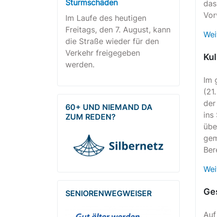
Sturmschäden
das
Vor
Im Laufe des heutigen
Freitags, den 7. August, kann
Wei
die Straße wieder für den
Verkehr freigegeben
Kul
werden.
Im 
(21
der
60+ UND NIEMAND DA
ins
ZUM REDEN?
übe
gem
Ber
Wei
Ges
SENIOREN­WEG­WEISER
Auf