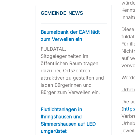
würde
Kennt
GEMEINDE-NEWS
Inhalt
Diese
Baumelbank der EAM lädt
fulda
zum Verweilen ein
Für i
FULDATAL.
Nicht
Sitzgelegenheiten im
auf we
öffentlichen Raum tragen
verwe
dazu bei, Ortszentren
Werde
attraktiver zu gestalten und
laden Bürgerinnen und
Urheb
Bürger zum Verweilen ein.
Die a
(
http
Flutlichtanlagen in
Verbr
Ihringshausen und
Urheb
Simmershausen auf LED
jewei
umgerüstet