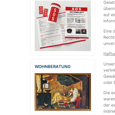
Geset
überm
auf e
Infor
Eine 
Recht
unver
Haftu
Unsere
WOHNBERATUNG
verli
Gewäh
oder 
Die e
waren
der e
indir