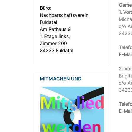
Gemei
Büro:
1. Vor
Nachbar­­schafts­verein
Micha
Fuldatal
c/o A
Am Rathaus 9
34233
1. Etage links,
Zimmer 200
Telefo
34233 Fuldatal
E-Mail
2. Vo
Brigit
MITMACHEN UND
c/o A
34233
Telefo
E-Mail