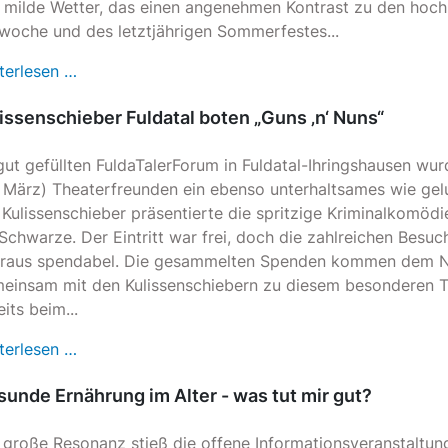
 milde Wetter, das einen angenehmen Kontrast zu den hoc
woche und des letztjährigen Sommerfestes...
terlesen …
issenschieber Fuldatal boten „Guns ‚n‘ Nuns“
gut gefüllten FuldaTalerForum in Fuldatal-Ihringshausen w
. März) Theaterfreunden ein ebenso unterhaltsames wie ge
 Kulissenschieber präsentierte die spritzige Kriminalkomödi
 Schwarze. Der Eintritt war frei, doch die zahlreichen Besu
raus spendabel. Die gesammelten Spenden kommen dem Nac
einsam mit den Kulissenschiebern zu diesem besonderen T
eits beim...
terlesen …
unde Ernährung im Alter - was tut mir gut?
 große Resonanz stieß die offene Informationsveranstalt