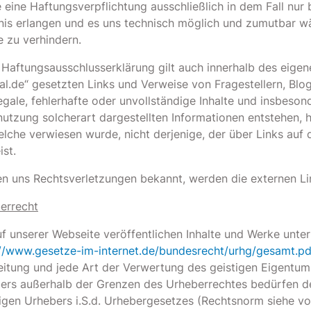
 eine Haftungsverpflichtung ausschließlich in dem Fall nur
nis erlangen und es uns technisch möglich und zumutbar wä
e zu verhindern.
 Haftungsausschlusserklärung gilt auch innerhalb des eigene
tal.de“ gesetzten Links und Verweise von Fragestellern, Bl
llegale, fehlerhafte oder unvollständige Inhalte und insbeso
nutzung solcherart dargestellten Informationen entstehen, ha
lche verwiesen wurde, nicht derjenige, der über Links auf d
ist.
n uns Rechtsverletzungen bekannt, werden die externen Lin
errecht
uf unserer Webseite veröffentlichen Inhalte und Werke unt
://www.gesetze-im-internet.de/bundesrecht/urhg/gesamt.pd
eitung und jede Art der Verwertung des geistigen Eigentums 
ers außerhalb der Grenzen des Urheberrechtes bedürfen de
ligen Urhebers i.S.d. Urhebergesetzes (Rechtsnorm siehe v