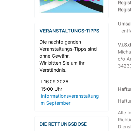
Regist
Regis
Umsat
VERANSTALTUNGS-TIPPS
- entf
Die nachfolgenden
V.i.S.
Veranstaltungs-Tipps sind
Micha
ohne Gewähr.
c/o A
Wir bitten Sie um Ihr
34233
Verständnis.
16.09.2026
15:00 Uhr
Haftu
Informationsveranstaltung
Haftun
im September
Alle I
Richt
DIE RETTUNGSDOSE
Diens