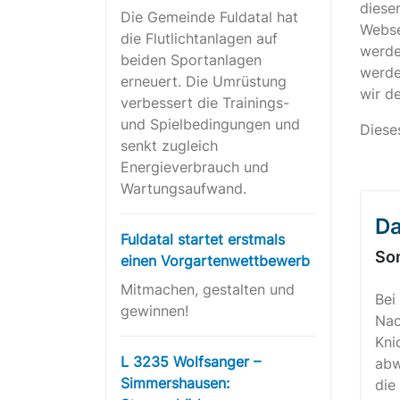
diese
Die Gemeinde Fuldatal hat
Websei
die Flutlichtanlagen auf
werde
beiden Sportanlagen
werde
erneuert. Die Umrüstung
wir de
verbessert die Trainings-
und Spielbedingungen und
Diese
senkt zugleich
Energieverbrauch und
Wartungsaufwand.
Da
Fuldatal startet erstmals
Som
einen Vorgartenwettbewerb
Mitmachen, gestalten und
Bei
gewinnen!
Nac
Kni
L 3235 Wolfsanger –
abw
Simmershausen:
die