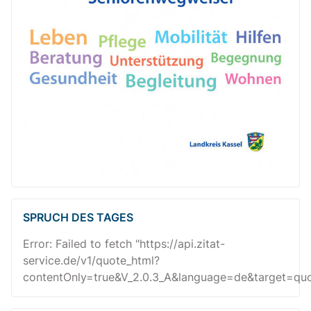
SPRUCH DES TAGES
Error: Failed to fetch "https://api.zitat-
service.de/v1/quote_html?
contentOnly=true&V_2.0.3_A&language=de&target=quot