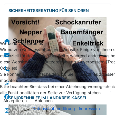
SICHERHEITSBE­RATUNG FÜR SENIOREN
Wir benutzen Cookies
Wir nutzen Cookies auf unserer Website. Einige von ihnen 
essenziell für den Betrieb der Seite, während andere uns he
diese Website und die Nutzererfahrung zu verbessern (Tra
Cookies).
Sie können selbst entscheiden, ob Sie die Cookies zulasse
möchten.
Bitte beachten Sie, dass bei einer Ablehnung womöglich ni
alle Funktionalitäten der Seite zur Verfügung stehen.
SENIORENHILFE IM LANDKREIS KASSEL
Akzeptieren
Ablehnen
Datenschutzerklärung
|
Impressum