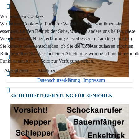
Wir benutzen Cookies
Wir nutzen Cookies auf unserer Website. Einige von ihnen sind
essenziell für den Betrieb der Seite, während andere uns helfen, diese
Website und die Nutzererfahrung zu verbessern (Tracking Cookies).
Sie können selbst entscheiden, ob Sie die Cookies zulassen möchten.
Bitte beachten Sie, dass bei einer Ablehnung womöglich nicht mehr all
Funktionalitäten der Seite zur Verfügung stehen.
Akzeptieren
Ablehnen
Datenschutzerklärung
|
Impressum
SICHERHEITSBE­RATUNG FÜR SENIOREN