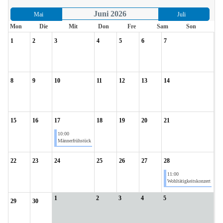
Juni 2026
Mai
Juli
Mon
Die
Mit
Don
Fre
Sam
Son
1
2
3
4
5
6
7
8
9
10
11
12
13
14
15
16
17
18
19
20
21
10:00
Männerfrühstück
22
23
24
25
26
27
28
11:00
Wohltätigkeitskonzert
1
2
3
4
5
29
30