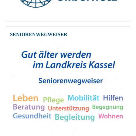
SENIOREN­WEG­WEISER