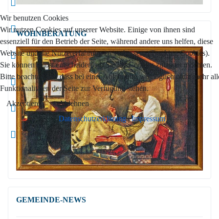
Wir benutzen Cookies
Wir nutzen Cookies auf unserer Website. Einige von ihnen sind
WOHNBERATUNG
essenziell für den Betrieb der Seite, während andere uns helfen, diese
Website und die Nutzererfahrung zu verbessern (Tracking Cookies).
Sie können selbst entscheiden, ob Sie die Cookies zulassen möchten.
Bitte beachten Sie, dass bei einer Ablehnung womöglich nicht mehr all
Funktionalitäten der Seite zur Verfügung stehen.
Akzeptieren
Ablehnen
Datenschutzerklärung
|
Impressum
GEMEINDE-NEWS