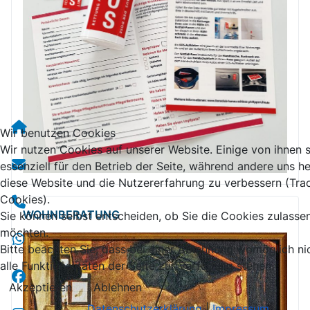
Wir benutzen Cookies
Wir nutzen Cookies auf unserer Website. Einige von ihnen 
essenziell für den Betrieb der Seite, während andere uns he
diese Website und die Nutzererfahrung zu verbessern (Tra
Cookies).
WOHNBERATUNG
Sie können selbst entscheiden, ob Sie die Cookies zulasse
möchten.
Bitte beachten Sie, dass bei einer Ablehnung womöglich ni
alle Funktionalitäten der Seite zur Verfügung stehen.
Akzeptieren
Ablehnen
Datenschutzerklärung
|
Impressum