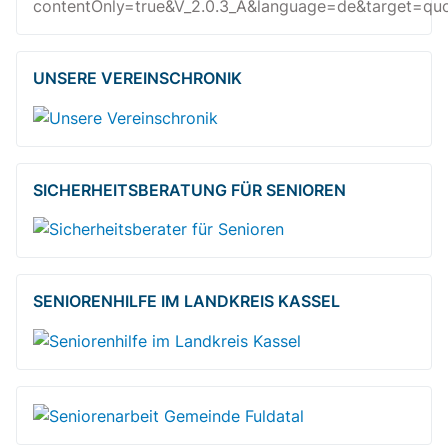
contentOnly=true&V_2.0.3_A&language=de&target=quot
UNSERE VEREINSCHRONIK
SICHERHEITSBE­RATUNG FÜR SENIOREN
SENIORENHILFE IM LANDKREIS KASSEL