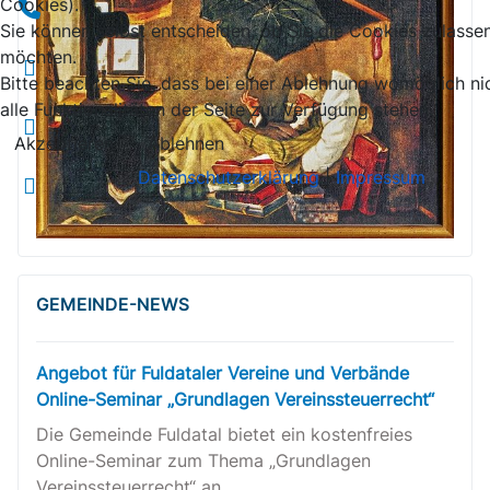
Cookies).
Sie können selbst entscheiden, ob Sie die Cookies zulasse
möchten.
Bitte beachten Sie, dass bei einer Ablehnung womöglich ni
alle Funktionalitäten der Seite zur Verfügung stehen.
Akzeptieren
Ablehnen
Datenschutzerklärung
|
Impressum
GEMEINDE-NEWS
Angebot für Fuldataler Vereine und Verbände
Online-Seminar „Grundlagen Vereinssteuerrecht“
Die Gemeinde Fuldatal bietet ein kostenfreies
Online-Seminar zum Thema „Grundlagen
Vereinssteuerrecht“ an.