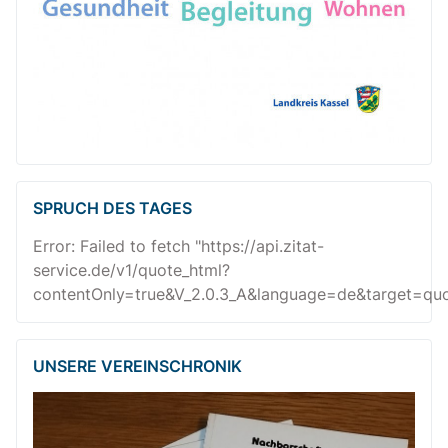
SPRUCH DES TAGES
Error: Failed to fetch "https://api.zitat-
service.de/v1/quote_html?
contentOnly=true&V_2.0.3_A&language=de&target=quot
UNSERE VEREINSCHRONIK