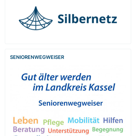
SENIOREN­WEG­WEISER