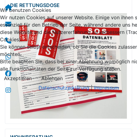
DIE RETTUNGSDOSE
Wir benutzen Cookies
Wir nutzen Cookies auf unserer Website. Einige von ihnen 
essenziell für den Betrieb der Seite, während andere uns he
diese Website und die Nutzererfahrung zu verbessern (Tra
Cookies).
Sie können selbst entscheiden, ob Sie die Cookies zulasse
möchten.
Bitte beachten Sie, dass bei einer Ablehnung womöglich ni
alle Funktionalitäten der Seite zur Verfügung stehen.
Akzeptieren
Ablehnen
Datenschutzerklärung
|
Impressum
WOHNBERATUNG