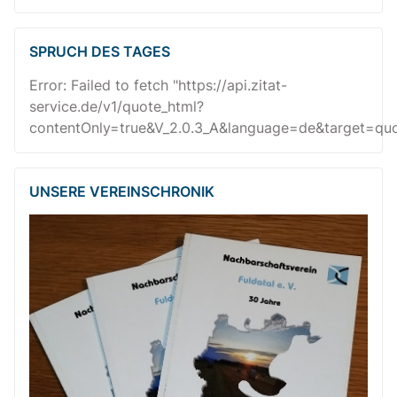
SPRUCH DES TAGES
Error: Failed to fetch "https://api.zitat-
service.de/v1/quote_html?
contentOnly=true&V_2.0.3_A&language=de&target=quot
UNSERE VEREINSCHRONIK