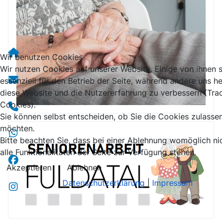
Wir benutzen Cookies
Wir nutzen Cookies auf unserer Website. Einige von ihnen 
essenziell für den Betrieb der Seite, während andere uns he
diese Website und die Nutzererfahrung zu verbessern (Tra
Cookies).
Sie können selbst entscheiden, ob Sie die Cookies zulasse
möchten.
Bitte beachten Sie, dass bei einer Ablehnung womöglich ni
alle Funktionalitäten der Seite zur Verfügung stehen.
Akzeptieren
Ablehnen
Datenschutzerklärung
|
Impressum