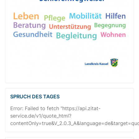
SPRUCH DES TAGES
Error: Failed to fetch "https://api.zitat-
service.de/v1/quote_html?
contentOnly=true&V_2.0.3_A&language=de&target=quot