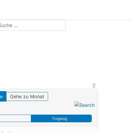
chen
te
Gehe zu Monat
Folgetag