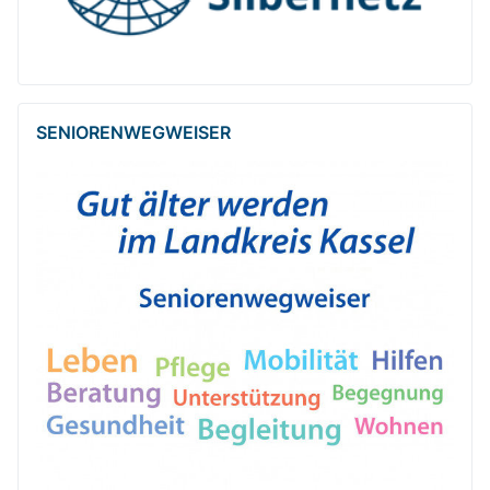
SENIOREN­WEG­WEISER