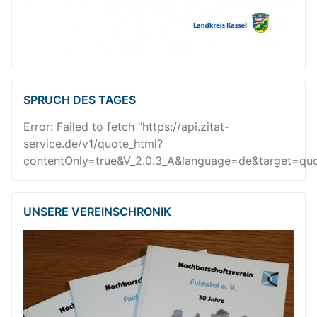
SPRUCH DES TAGES
Error: Failed to fetch "https://api.zitat-
service.de/v1/quote_html?
contentOnly=true&V_2.0.3_A&language=de&target=quot
UNSERE VEREINSCHRONIK