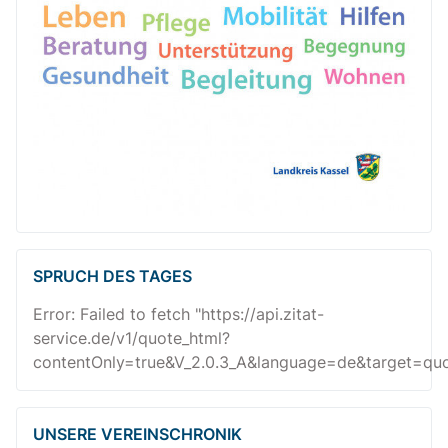
SPRUCH DES TAGES
Error: Failed to fetch "https://api.zitat-
service.de/v1/quote_html?
contentOnly=true&V_2.0.3_A&language=de&target=quot
UNSERE VEREINSCHRONIK