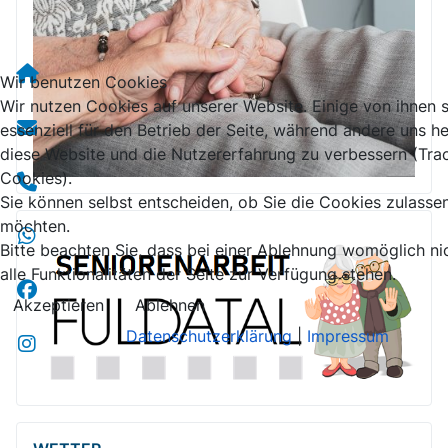
Wir benutzen Cookies
Wir nutzen Cookies auf unserer Website. Einige von ihnen 
essenziell für den Betrieb der Seite, während andere uns he
diese Website und die Nutzererfahrung zu verbessern (Tra
Cookies).
Sie können selbst entscheiden, ob Sie die Cookies zulasse
möchten.
Bitte beachten Sie, dass bei einer Ablehnung womöglich ni
alle Funktionalitäten der Seite zur Verfügung stehen.
Akzeptieren
Ablehnen
Datenschutzerklärung
|
Impressum