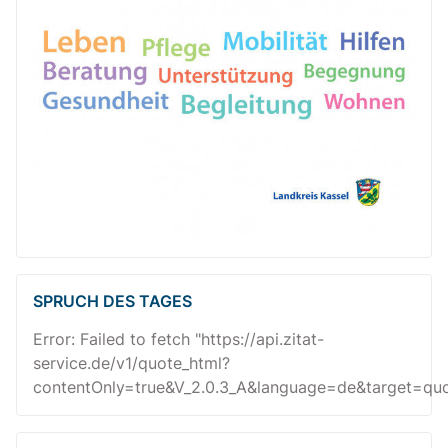
SPRUCH DES TAGES
Error: Failed to fetch "https://api.zitat-
service.de/v1/quote_html?
contentOnly=true&V_2.0.3_A&language=de&target=quot