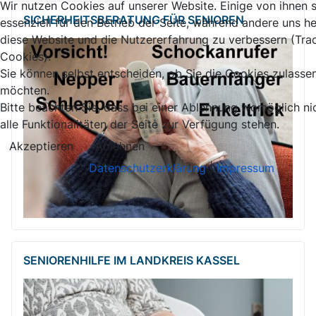
Wir nutzen Cookies auf unserer Website. Einige von ihnen 
SICHERHEITSBE­RATUNG FÜR SENIOREN
essenziell für den Betrieb der Seite, während andere uns he
diese Website und die Nutzererfahrung zu verbessern (Tra
Cookies).
Sie können selbst entscheiden, ob Sie die Cookies zulasse
möchten.
Bitte beachten Sie, dass bei einer Ablehnung womöglich ni
alle Funktionalitäten der Seite zur Verfügung stehen.
Akzeptieren
Ablehnen
Datenschutzerklärung
|
Impressum
SENIORENHILFE IM LANDKREIS KASSEL