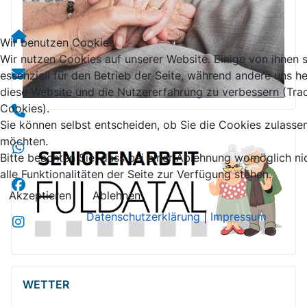
Wir benutzen Cookies
Wir nutzen Cookies auf unserer Website. Einige von ihnen 
essenziell für den Betrieb der Seite, während andere uns he
diese Website und die Nutzererfahrung zu verbessern (Tra
Cookies).
Sie können selbst entscheiden, ob Sie die Cookies zulasse
möchten.
Bitte beachten Sie, dass bei einer Ablehnung womöglich ni
alle Funktionalitäten der Seite zur Verfügung stehen.
Akzeptieren
Ablehnen
Datenschutzerklärung
|
Impressum
WETTER