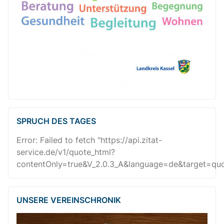
SPRUCH DES TAGES
Error: Failed to fetch "https://api.zitat-
service.de/v1/quote_html?
contentOnly=true&V_2.0.3_A&language=de&target=quot
UNSERE VEREINSCHRONIK