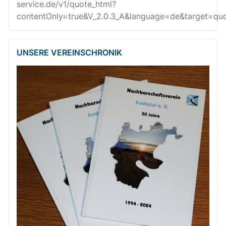
service.de/v1/quote_html?
contentOnly=true&V_2.0.3_A&language=de&target=quot
UNSERE VEREINSCHRONIK