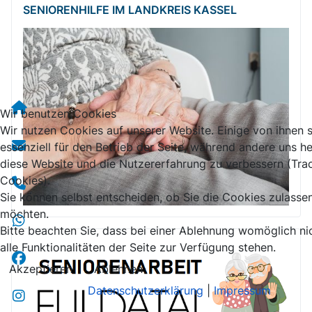
SENIORENHILFE IM LANDKREIS KASSEL
Wir benutzen Cookies
Wir nutzen Cookies auf unserer Website. Einige von ihnen 
essenziell für den Betrieb der Seite, während andere uns he
diese Website und die Nutzererfahrung zu verbessern (Tra
Cookies).
Sie können selbst entscheiden, ob Sie die Cookies zulasse
möchten.
Bitte beachten Sie, dass bei einer Ablehnung womöglich ni
alle Funktionalitäten der Seite zur Verfügung stehen.
Akzeptieren
Ablehnen
Datenschutzerklärung
|
Impressum