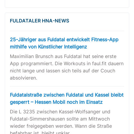
Sie können selbst entscheiden, ob Sie die Cookies zulasse
Bitte beachten Sie, dass bei einer Ablehnung womöglich ni
alle Funktionalitäten der Seite zur Verfügung stehen.
FULDATALER HNA-NEWS
Akzeptieren
Ablehnen
Datenschutzerklärung
|
Impressum
25-Jähriger aus Fuldatal entwickelt Fitness-App
mithilfe von Künstlicher Intelligenz
Maximilian Brunsch aus Fuldatal hat seine erste
App programmiert. Die Workouts in faul.fit dauern
nicht lange und lassen sich teils auf der Couch
absolvieren.
Fuldatalstraße zwischen Fuldatal und Kassel bleibt
gesperrt – Hessen Mobil noch im Einsatz
Die L 3235 zwischen Kassel-Wolfsanger und
Fuldatal-Simmershausen sollte am Mittwoch
wieder freigegeben werden. Wann die Straße
befahrbar ist, bleibt unklar.