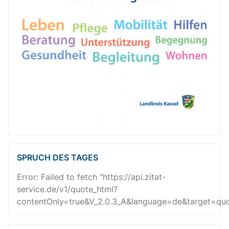
SPRUCH DES TAGES
Error: Failed to fetch "https://api.zitat-
service.de/v1/quote_html?
contentOnly=true&V_2.0.3_A&language=de&target=quot