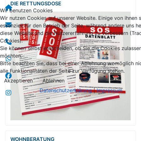
DIE RETTUNGSDOSE
Wir benutzen Cookies
Wir nutzen Cookies auf unserer Website. Einige von ihnen 
essenziell für den Betrieb der Seite, während andere uns he
diese Website und die Nutzererfahrung zu verbessern (Tra
Cookies).
Sie können selbst entscheiden, ob Sie die Cookies zulasse
möchten.
Bitte beachten Sie, dass bei einer Ablehnung womöglich ni
alle Funktionalitäten der Seite zur Verfügung stehen.
Akzeptieren
Ablehnen
Datenschutzerklärung
|
Impressum
WOHNBERATUNG