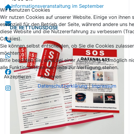
Informationsveranstaltung im September
Wir benutzen Cookies
Wir nutzen Cookies auf unserer Website. Einige von ihnen 
essenziell für den Betrieb der Seite, während andere uns he
DIE RETTUNGSDOSE
diese Website und die Nutzererfahrung zu verbessern (Tra
Cookies).
Sie können selbst entscheiden, ob Sie die Cookies zulasse
möchten.
Bitte beachten Sie, dass bei einer Ablehnung womöglich ni
alle Funktionalitäten der Seite zur Verfügung stehen.
Akzeptieren
Ablehnen
Datenschutzerklärung
|
Impressum