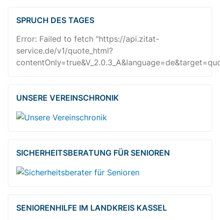
SPRUCH DES TAGES
Error: Failed to fetch "https://api.zitat-
service.de/v1/quote_html?
contentOnly=true&V_2.0.3_A&language=de&target=quot
UNSERE VEREINSCHRONIK
SICHERHEITSBE­RATUNG FÜR SENIOREN
SENIORENHILFE IM LANDKREIS KASSEL