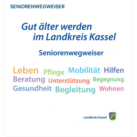
SENIOREN­WEG­WEISER